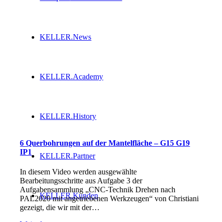
KELLER.News
KELLER.Academy
KELLER.History
6 Querbohrungen auf der Mantelfläche – G15 G19
IP1
KELLER.Partner
In diesem Video werden ausgewählte
Bearbeitungsschritte aus Aufgabe 3 der
Aufgabensammlung „CNC-Technik Drehen nach
KELLER.Kunden
PAL2020 mit angetriebenen Werkzeugen“ von Christiani
gezeigt, die wir mit der…