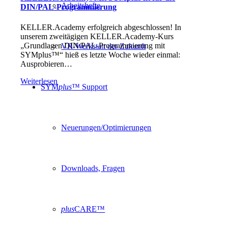
Arbeitshefte
DIN/PAL-Programmierung
KELLER.Academy erfolgreich abgeschlossen! In
unserem zweitägigen KELLER.Academy-Kurs
„Grundlagen DIN/PAL-Programmierung mit
VR-Werkstatt der Zukunft
SYMplus™“ hieß es letzte Woche wieder einmal:
Ausprobieren…
Weiterlesen
SYM
plus
™ Support
Neuerungen/Optimierungen
Downloads, Fragen
plus
CARE™