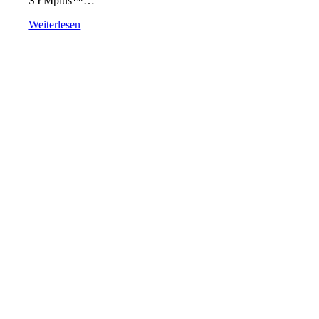
SYMplus™…
Weiterlesen