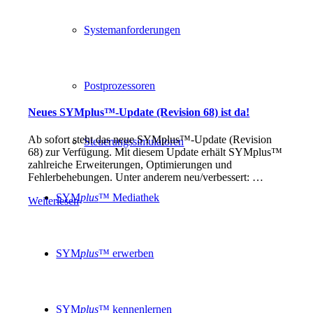
Systemanforderungen
Postprozessoren
Neues SYMplus™-Update (Revision 68) ist da!
Ab sofort steht das neue SYMplus™-Update (Revision
Steuerungssimulatoren
68) zur Verfügung. Mit diesem Update erhält SYMplus™
zahlreiche Erweiterungen, Optimierungen und
Fehlerbehebungen. Unter anderem neu/verbessert: …
SYM
plus
™ Mediathek
Weiterlesen
SYM
plus
™ erwerben
SYM
plus
™ kennenlernen