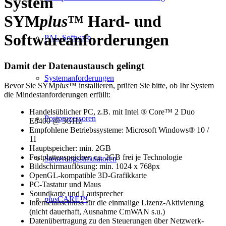
System
SYM
plus
™ Hard- und
Softwareanforderungen
PAL-Software
Damit der Datenaustausch gelingt
Systemanforderungen
Bevor Sie SYM
plus
™ installieren, prüfen Sie bitte, ob Ihr System
die Mindestanforderungen erfüllt:
Handelsüblicher PC, z.B. mit Intel ® Core™ 2 Duo
Postprozessoren
E8400 @ 3GHz
Empfohlene Betriebssysteme: Microsoft Windows® 10 /
11
Hauptspeicher: min. 2GB
Festplattenspeicher: ca. 2GB frei je Technologie
Steuerungssimulatoren
Bildschirmauflösung: min. 1024 x 768px
OpenGL-kompatible 3D-Grafikkarte
PC-Tastatur und Maus
Soundkarte und Lautsprecher
plus
CARE™
Internetanschluss für die einmalige Lizenz-Aktivierung
(nicht dauerhaft, Ausnahme CmWAN s.u.)
Datenübertragung zu den Steuerungen über Netzwerk-