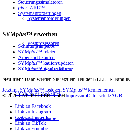
Steuerungssimulatoren
plus
CARE™
Systemanforderungen
Systemanforderungen
SYM
plus
™
erwerben
Postprozessoren
Schulungsangebot
SYM
plus
™ mieten
Arbeitsheft kaufen
SYM
plus
™ kaufen/updaten
Steuerungssimulatoren
SYM
plus
™ Schüler-Lizenz
Neu hier?
Dann werden Sie jetzt ein Teil der KELLER-Familie.
Jetzt mit
SYM
plus
™
loslegen
SYM
plus
™
kennenlernen
SYM
plus
™ Mediathek
© 2026 CNC KELLER GmbH
Impressum
Datenschutz
AGB
Link zu Facebook
Link zu Instagram
Link zu LinkedIn
SYM
plus
™ erwerben
Link zu TikTok
Link zu Youtube