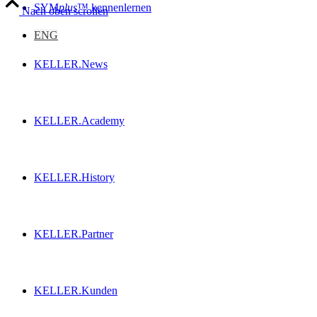
SYM
plus
™ kennenlernen
Nach oben scrollen
ENG
KELLER.News
KELLER.Academy
KELLER.History
KELLER.Partner
KELLER.Kunden