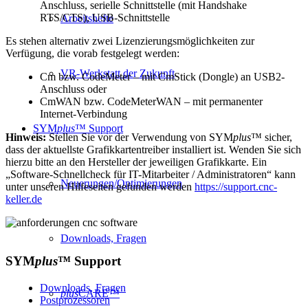
Anschluss, serielle Schnittstelle (mit Handshake
RTS/CTS), USB-Schnittstelle
Arbeitshefte
Es stehen alternativ zwei Lizenzierungsmöglichkeiten zur
Verfügung, die vorab festgelegt werden:
VR-Werkstatt der Zukunft
Cm bzw. CodeMeter – mit CmStick (Dongle) an USB2-
Anschluss oder
CmWAN bzw. CodeMeterWAN – mit permanenter
Internet-Verbindung
SYM
plus
™ Support
Hinweis:
Stellen Sie vor der Verwendung von SYM
plus
™ sicher,
dass der aktuellste Grafikkartentreiber installiert ist. Wenden Sie sich
hierzu bitte an den Hersteller der jeweiligen Grafikkarte. Ein
„Software-Schnellcheck für IT-Mitarbeiter / Administratoren“ kann
Neuerungen/Optimierungen
unter unseren Hilfeseiten gefunden werden
https://support.cnc-
keller.de
Downloads, Fragen
SYM
plus
™
Support
Downloads, Fragen
plus
CARE™
Postprozessoren