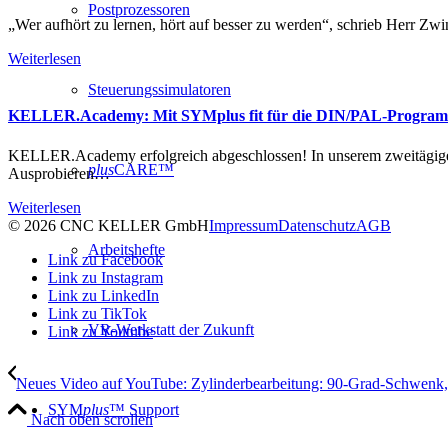
Postprozessoren
„Wer aufhört zu lernen, hört auf besser zu werden“, schrieb Herr 
Weiterlesen
Steuerungssimulatoren
KELLER.Academy: Mit SYMplus fit für die DIN/PAL-Progra
KELLER.Academy erfolgreich abgeschlossen! In unserem zweitäg
plus
CARE™
Ausprobieren…
Weiterlesen
© 2026 CNC KELLER GmbH
Impressum
Datenschutz
AGB
Arbeitshefte
Link zu Facebook
Link zu Instagram
Link zu LinkedIn
Link zu TikTok
VR-Werkstatt der Zukunft
Link zu Youtube
Neues Video auf YouTube: Zylinderbearbeitung: 90-Grad-Schwenk,
SYM
plus
™ Support
Nach oben scrollen