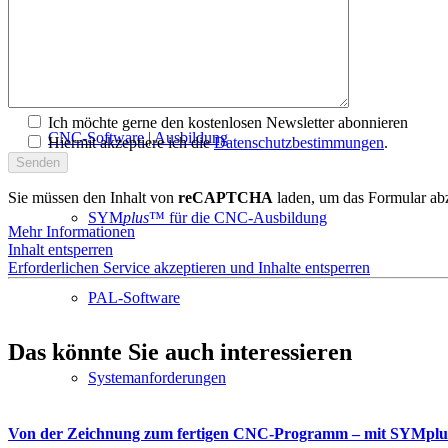
plus
CARE™
Ich möchte gerne den kostenlosen Newsletter abonnieren
CNC-Software | Ausbildung
Hiermit akzeptiere ich die
Datenschutzbestimmungen
.
Sie müssen den Inhalt von
reCAPTCHA
laden, um das Formular abz
SYM
plus
™ für die CNC-Ausbildung
Mehr Informationen
Inhalt entsperren
Erforderlichen Service akzeptieren und Inhalte entsperren
PAL-Software
Das könnte Sie auch interessieren
Systemanforderungen
Von der Zeichnung zum fertigen CNC-Programm – mit SYMpl