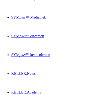
SYM
plus
™ Mediathek
SYM
plus
™ erwerben
SYM
plus
™ kennenlernen
KELLER.News
KELLER.Academy