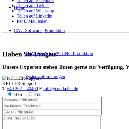
Teilen auf Facebook
Teilen auf Twitter
Home
Teilen auf Whatsapp
Teilen auf Linkedin
Per E-Mail teilen
CNC-Software | Produktion
Haben Sie Fragen?
SYM
plus
™ für die CNC-Produktion
Unsere Experten stehen Ihnen gerne zur Verfügung. W
Systemanforderungen
KELLER
Support
T
+49 202 – 40400
E
info@cnc-keller.de
Herr
Frau
Postprozessoren
Steuerungssimulatoren