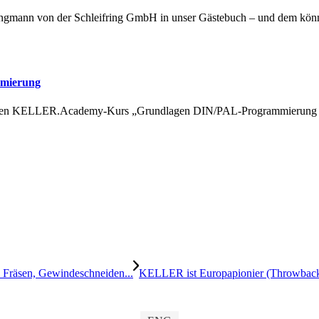
Zwingmann von der Schleifring GmbH in unser Gästebuch – und dem kö
mmierung
igen KELLER.Academy-Kurs „Grundlagen DIN/PAL-Programmierung mi
 Fräsen, Gewindeschneiden...
KELLER ist Europapionier (Throwbac