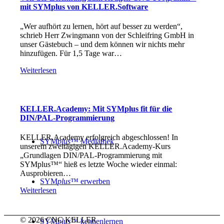
mit SYMplus von KELLER.Software
„Wer aufhört zu lernen, hört auf besser zu werden“,
schrieb Herr Zwingmann von der Schleifring GmbH in
unser Gästebuch – und dem können wir nichts mehr
hinzufügen. Für 1,5 Tage war…
Weiterlesen
KELLER.Academy: Mit SYMplus fit für die
DIN/PAL-Programmierung
KELLER.Academy erfolgreich abgeschlossen! In
SYM
plus
™ Mediathek
unserem zweitägigen KELLER.Academy-Kurs
„Grundlagen DIN/PAL-Programmierung mit
SYMplus™“ hieß es letzte Woche wieder einmal:
Ausprobieren…
SYM
plus
™ erwerben
Weiterlesen
© 2026 CNC KELLER
SYM
plus
™ kennenlernen