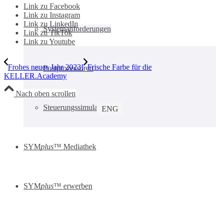
Link zu Facebook
Link zu Instagram
Link zu LinkedIn
Systemanforderungen
Link zu TikTok
Link zu Youtube
Frohes neues Jahr 2023!
Frische Farbe für die
Postprozessoren
KELLER.Academy
Nach oben scrollen
Steuerungssimulatoren
ENG
SYM
plus
™ Mediathek
SYM
plus
™ erwerben