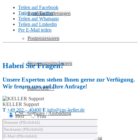
Teilen auf Facebook
Teilen auf Twitter
Systemanforderungen
Teilen auf Whatsapp
Teilen auf Linkedin
Per E-Mail teilen
Postprozessoren
Steuerungssimulatoren
Haben Sie Fragen?
Unsere Experten stehen Ihnen gerne zur Verfügung.
Wir freuen uns auf Ihre Anfrage!
plus
CARE™
KELLER
Support
T
+49 202 – 40400
E
info@cnc-keller.de
CNC-Software | Ausbildung
Herr
Frau
SYM
plus
™ für die CNC-Ausbildung