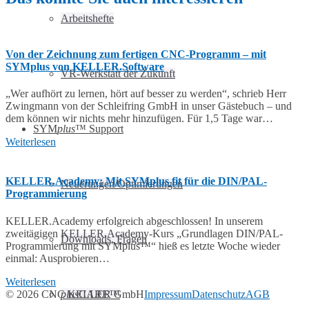
Arbeitshefte
Von der Zeichnung zum fertigen CNC-Programm – mit
SYMplus von KELLER.Software
VR-Werkstatt der Zukunft
„Wer aufhört zu lernen, hört auf besser zu werden“, schrieb Herr
Zwingmann von der Schleifring GmbH in unser Gästebuch – und
dem können wir nichts mehr hinzufügen. Für 1,5 Tage war…
SYM
plus
™ Support
Weiterlesen
KELLER.Academy: Mit SYMplus fit für die DIN/PAL-
Neuerungen/Optimierungen
Programmierung
KELLER.Academy erfolgreich abgeschlossen! In unserem
zweitägigen KELLER.Academy-Kurs „Grundlagen DIN/PAL-
Downloads, Fragen
Programmierung mit SYMplus™“ hieß es letzte Woche wieder
einmal: Ausprobieren…
Weiterlesen
© 2026 CNC KELLER GmbH
Impressum
Datenschutz
AGB
plus
CARE™