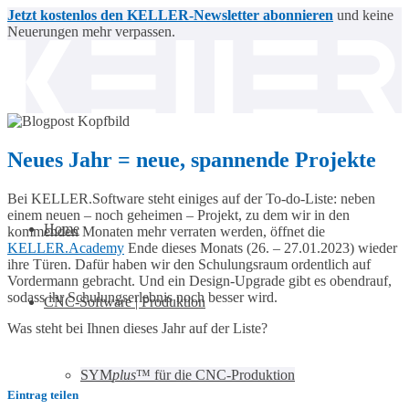
Jetzt kostenlos den KELLER-Newsletter abonnieren
und keine
Neuerungen mehr verpassen.
Neues Jahr = neue, spannende Projekte
Bei KELLER.Software steht einiges auf der To-do-Liste: neben
einem neuen – noch geheimen – Projekt, zu dem wir in den
Home
kommenden Monaten mehr verraten werden, öffnet die
KELLER.Academy
Ende dieses Monats (26. – 27.01.2023) wieder
ihre Türen. Dafür haben wir den Schulungsraum ordentlich auf
Vordermann gebracht. Und ein Design-Upgrade gibt es obendrauf,
sodass ihr Schulungserlebnis noch besser wird.
CNC-Software | Produktion
Was steht bei Ihnen dieses Jahr auf der Liste?
SYM
plus
™ für die CNC-Produktion
Eintrag teilen