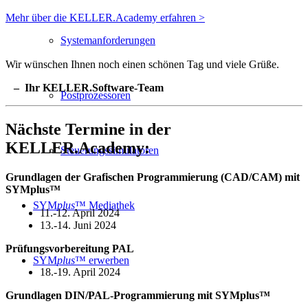
Mehr über die KELLER.Academy erfahren >
Systemanforderungen
Wir wünschen Ihnen noch einen schönen Tag und viele Grüße.
– Ihr KELLER.Software-Team
Postprozessoren
Nächste Termine in der
KELLER.Academy:
Steuerungssimulatoren
Grundlagen der Grafischen Programmierung (CAD/CAM) mit
SYMplus™
SYM
plus
™ Mediathek
11.-12. April 2024
13.-14. Juni 2024
Prüfungsvorbereitung PAL
SYM
plus
™ erwerben
18.-19. April 2024
Grundlagen DIN/PAL-Programmierung mit SYMplus™