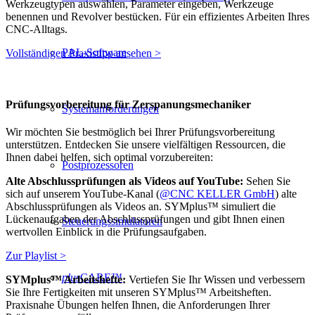
Werkzeugtypen auswählen, Parameter eingeben, Werkzeuge
benennen und Revolver bestücken. Für ein effizientes Arbeiten Ihres
CNC-Alltags.
PAL-Software
Vollständigen Praxistipp ansehen >
Prüfungsvorbereitung für Zerspanungsmechaniker
Systemanforderungen
Wir möchten Sie bestmöglich bei Ihrer Prüfungsvorbereitung
unterstützen. Entdecken Sie unsere vielfältigen Ressourcen, die
Ihnen dabei helfen, sich optimal vorzubereiten:
Postprozessoren
Alte Abschlussprüfungen als Videos auf YouTube:
Sehen Sie
sich auf unserem YouTube-Kanal (
@CNC KELLER GmbH
) alte
Abschlussprüfungen als Videos an. SYMplus™ simuliert die
Lückenaufgaben der Abschlussprüfungen und gibt Ihnen einen
Steuerungssimulatoren
wertvollen Einblick in die Prüfungsaufgaben.
Zur Playlist >
plus
CARE™
SYMplus™ Arbeitshefte:
Vertiefen Sie Ihr Wissen und verbessern
Sie Ihre Fertigkeiten mit unseren SYMplus™ Arbeitsheften.
Praxisnahe Übungen helfen Ihnen, die Anforderungen Ihrer