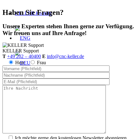
Haben Sie Fragen?
KELLER.Kontakt
Unsere Experten stehen Ihnen gerne zur Verfügung.
Wir freuen uns auf Ihre Anfrage!
KELLER
Support
T
+49 202 – 40400
E
info@cnc-keller.de
Herr
Frau
Menü
Menü
Preise
Ich möchte gerne den kostenlosen Newsletter abonnieren