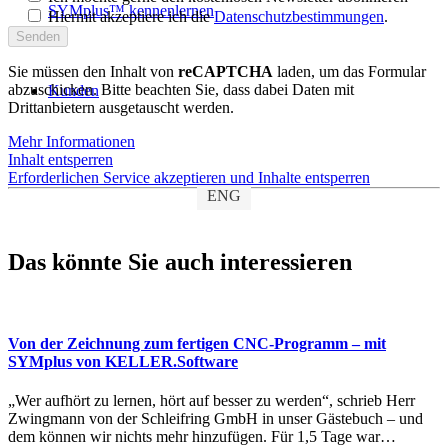
SYMplus™ kennenlernen
Hiermit akzeptiere ich die
Datenschutzbestimmungen
.
Sie müssen den Inhalt von
reCAPTCHA
laden, um das Formular
abzuschicken. Bitte beachten Sie, dass dabei Daten mit
Kunden
Drittanbietern ausgetauscht werden.
Mehr Informationen
Inhalt entsperren
Erforderlichen Service akzeptieren und Inhalte entsperren
ENG
Das könnte Sie auch interessieren
Von der Zeichnung zum fertigen CNC-Programm – mit
SYMplus von KELLER.Software
„Wer aufhört zu lernen, hört auf besser zu werden“, schrieb Herr
Zwingmann von der Schleifring GmbH in unser Gästebuch – und
dem können wir nichts mehr hinzufügen. Für 1,5 Tage war…