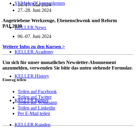
SYM
plus
™ kennenlernen
16.-17. Mai 2024
27.-28. Juni 2024
Angetriebene Werkzeuge, Ebenenschwenk und Reform
PAL2020
KELLER.News
06.-07. Juni 2024
Weitere Infos zu den Kursen >
KELLER.Academy
Um sich für unser monatliches Newsletter-Abonnement
anzumelden, verwenden Sie bitte das unten stehende Formular.
KELLER.History
Eintrag teilen
Teilen auf Facebook
Teilen auf Twitter
KELLER.Partner
Teilen auf Whatsapp
Teilen auf Linkedin
Per E-Mail teilen
KELLER.Kunden