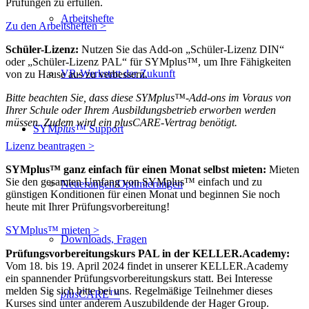
Prüfungen zu erfüllen.
Arbeitshefte
Zu den Arbeitsheften >
Schüler-Lizenz:
Nutzen Sie das Add-on „Schüler-Lizenz DIN“
oder „Schüler-Lizenz PAL“ für SYMplus™, um Ihre Fähigkeiten
VR-Werkstatt der Zukunft
von zu Hause aus zu verbessern.
Bitte beachten Sie, dass diese SYMplus™-Add-ons im Voraus von
Ihrer Schule oder Ihrem Ausbildungsbetrieb erworben werden
müssen. Zudem wird ein plusCARE-Vertrag benötigt.
SYM
plus
™ Support
Lizenz beantragen >
SYMplus™ ganz einfach für einen Monat selbst mieten:
Mieten
Sie den gesamten Umfang von SYMplus™ einfach und zu
Neuerungen/Optimierungen
günstigen Konditionen für einen Monat und beginnen Sie noch
heute mit Ihrer Prüfungsvorbereitung!
SYMplus™ mieten >
Downloads, Fragen
Prüfungsvorbereitungskurs PAL in der KELLER.Academy:
Vom 18. bis 19. April 2024 findet in unserer KELLER.Academy
ein spannender Prüfungsvorbereitungskurs statt. Bei Interesse
melden Sie sich bitte bei uns. Regelmäßige Teilnehmer dieses
plus
CARE™
Kurses sind unter anderem Auszubildende der Hager Group.