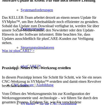
Software-Update in Arbeit: Für eine noch bessere Leistung
Systemanforderungen
Das KELLER-Team arbeitet derzeit an einem neuen Update für
SYMplus™, um Ihre Arbeitsabläufe noch effizienter zu gestalten.
Sobald das Update zum Download verfügbar ist, werden Sie über
Postprozessoren
unsere Social-Media-Kanäle, den Newsletter oder den Update-
Hinweis in der Software informiert. Bitte beachten Sie, dass
Updates ausschließlich für plusCARE-Kunden zur Verfügung
stehen.
Steuerungssimulatoren
Was ist plusCARE? >
plus
CARE™
Praxistipp: Neues CNC-Werkzeug erstellen
In diesem Praxistipp lernen Sie Schritt für Schritt, wie Sie ein neues
CNC-Werkzeug in SYMplus™ erstellen und damit einen Revolver
CNC-Software | Ausbildung
bestücken können.
Vom Öffnen des Werkzeugmenüs bis zur Konfiguration der
Werkzeuggeometrie und -technologie – wir führen Sie durch den
gesamten Prozess. Erfahren Sie, wie Sie verschiedene
SYM
plus
™ für die CNC-Ausbildung