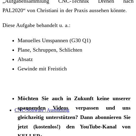
„Aufgabensammlung CNC-Technik Drehen nach
PAL2020“ von Christiani in der Praxis aussehen könnte.
Diese Aufgabe behandelt u. a.:
Manuelles Umspannen (G30 Q1)
Plane, Schruppen, Schlichten
Absatz
Gewinde mit Freistich
Möchten Sie auch in Zukunft keine unserer
spannenden Videos verpassen und uns
CNC-Software | Ausbildung
gleichzeitig unterstützen? Dann abonnieren Sie
jetzt (kostenlos!) den YouTube-Kanal von