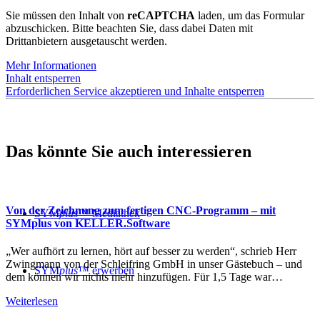
Sie müssen den Inhalt von
reCAPTCHA
laden, um das Formular
abzuschicken. Bitte beachten Sie, dass dabei Daten mit
Drittanbietern ausgetauscht werden.
Mehr Informationen
Inhalt entsperren
Erforderlichen Service akzeptieren und Inhalte entsperren
Das könnte Sie auch interessieren
Von der Zeichnung zum fertigen CNC-Programm – mit
SYM
plus
™ Mediathek
SYMplus von KELLER.Software
„Wer aufhört zu lernen, hört auf besser zu werden“, schrieb Herr
Zwingmann von der Schleifring GmbH in unser Gästebuch – und
SYM
plus
™ erwerben
dem können wir nichts mehr hinzufügen. Für 1,5 Tage war…
Weiterlesen