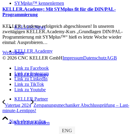
SYM
plus
™ kennenlernen
KELLER.Academy: Mit SYMplus fit für die DIN/PAL-
Programmierung
KELLER.Academy erfolgreich abgeschlossen! In unserem
KELLER.News
zweitägigen KELLER.Academy-Kurs „Grundlagen DIN/PAL-
Programmierung mit SYMplus™“ hieß es letzte Woche wieder
einmal: Ausprobieren…
KELLER.Academy
Weiterlesen
© 2026 CNC KELLER GmbH
Impressum
Datenschutz
AGB
Link zu Facebook
Link zu Instagram
KELLER.History
Link zu LinkedIn
Link zu TikTok
Link zu Youtube
KELLER.Partner
Vatertag 2024
Zerspanungsmechaniker Abschlussprüfung – Last-
minute-Lerntipps!
Nach oben scrollen
KELLER.Kunden
ENG