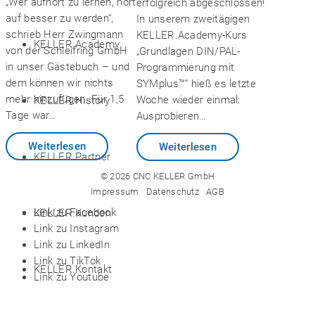
„Wer aufhört zu lernen, hört
erfolgreich abgeschlossen!
auf besser zu werden“,
In unserem zweitägigen
schrieb Herr Zwingmann
KELLER.Academy-Kurs
KELLER.Academy
von der Schleifring GmbH
„Grundlagen DIN/PAL-
in unser Gästebuch – und
Programmierung mit
dem können wir nichts
SYMplus™“ hieß es letzte
mehr hinzufügen. Für 1,5
Woche wieder einmal:
KELLER.History
Tage war…
Ausprobieren…
Weiterlesen
Weiterlesen
KELLER.Partner
© 2026 CNC KELLER GmbH
Impressum
Datenschutz
AGB
Link zu Facebook
KELLER.Kunden
Link zu Instagram
Link zu LinkedIn
Link zu TikTok
KELLER.Kontakt
Link zu Youtube