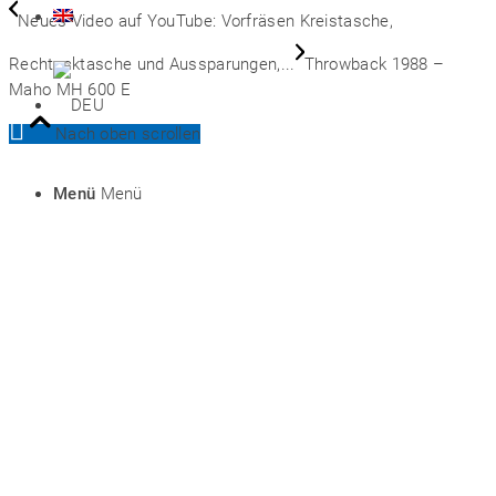
Neues Video auf YouTube: Vorfräsen Kreistasche,
Rechtecktasche und Aussparungen,...
Throwback 1988 –
Maho MH 600 E
Nach oben scrollen
Menü
Menü
Preise
ENG