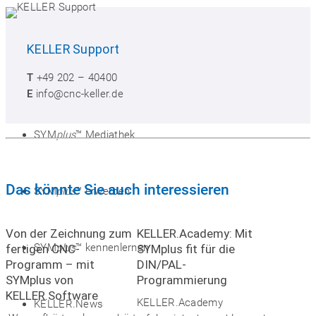
KELLER
Support
T
+49 202 – 40400
E
info@cnc-keller.de
SYM
plus
™ Mediathek
Das könnte Sie auch interessieren
SYM
plus
™ erwerben
Von der Zeichnung zum
KELLER.Academy: Mit
SYM
plus
™ kennenlernen
fertigen CNC-
SYMplus fit für die
Programm – mit
DIN/PAL-
SYMplus von
Programmierung
KELLER.Software
KELLER.Academy
KELLER.News