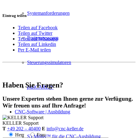
Systemanforderungen
Eintrag teilen
Teilen auf Facebook
Teilen auf Twitter
Postprozessoren
Teilen auf Whatsapp
Teilen auf Linkedin
Per E-Mail teilen
Steuerungssimulatoren
Haben Sie Fragen?
plus
CARE™
Unsere Experten stehen Ihnen gerne zur Verfügung.
Wir freuen uns auf Ihre Anfrage!
CNC-Software | Ausbildung
KELLER
Support
T
+49 202 – 40400
E
info@cnc-keller.de
Herr
Frau
SYM
plus
™ für die CNC-Ausbildung