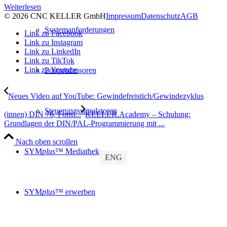
Weiterlesen
© 2026 CNC KELLER GmbH
Impressum
Datenschutz
AGB
Systemanforderungen
Link zu Facebook
Link zu Instagram
Link zu LinkedIn
Link zu TikTok
Link zu Youtube
Postprozessoren
Neues Video auf YouTube: Gewindefreistich/Gewindezyklus
Steuerungssimulatoren
(innen) DIN 76, Form...
KELLER.Academy – Schulung:
Grundlagen der DIN/PAL-Programmierung mit ...
Nach oben scrollen
SYM
plus
™ Mediathek
ENG
SYM
plus
™ erwerben