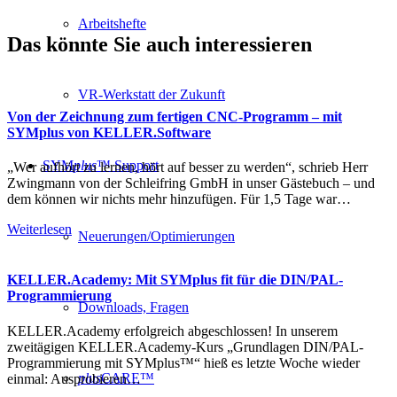
Arbeitshefte
Das könnte Sie auch interessieren
VR-Werkstatt der Zukunft
Von der Zeichnung zum fertigen CNC-Programm – mit
SYMplus von KELLER.Software
SYM
plus
™ Support
„Wer aufhört zu lernen, hört auf besser zu werden“, schrieb Herr
Zwingmann von der Schleifring GmbH in unser Gästebuch – und
dem können wir nichts mehr hinzufügen. Für 1,5 Tage war…
Weiterlesen
Neuerungen/Optimierungen
KELLER.Academy: Mit SYMplus fit für die DIN/PAL-
Programmierung
Downloads, Fragen
KELLER.Academy erfolgreich abgeschlossen! In unserem
zweitägigen KELLER.Academy-Kurs „Grundlagen DIN/PAL-
Programmierung mit SYMplus™“ hieß es letzte Woche wieder
plus
CARE™
einmal: Ausprobieren…