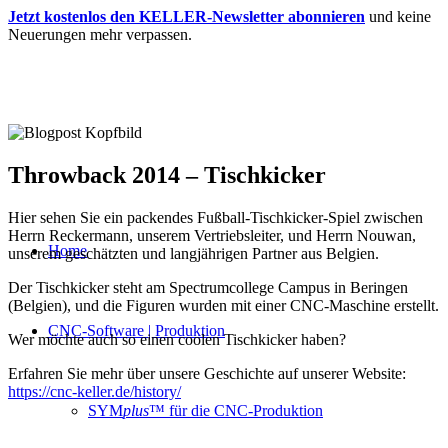
Jetzt kostenlos den KELLER-Newsletter abonnieren
und keine
Neuerungen mehr verpassen.
Throwback 2014 – Tischkicker
Hier sehen Sie ein packendes Fußball-Tischkicker-Spiel zwischen
Herrn Reckermann, unserem Vertriebsleiter, und Herrn Nouwan,
Home
unserem geschätzten und langjährigen Partner aus Belgien.
Der Tischkicker steht am Spectrumcollege Campus in Beringen
(Belgien), und die Figuren wurden mit einer CNC-Maschine erstellt.
CNC-Software | Produktion
Wer möchte auch so einen coolen Tischkicker haben?
Erfahren Sie mehr über unsere Geschichte auf unserer Website:
https://cnc-keller.de/history/
SYM
plus
™ für die CNC-Produktion