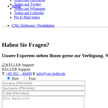
Teilen auf Twitter
Home
Teilen auf Whatsapp
Teilen auf Linkedin
Per E-Mail teilen
CNC-Software | Produktion
Haben Sie Fragen?
Unsere Experten stehen Ihnen gerne zur Verfügung. W
KELLER
Support
T
+49 202 – 40400
E
info@cnc-keller.de
Herr
Frau