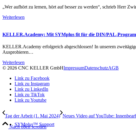
„Wer aufhört zu lernen, hört auf besser zu werden“, schrieb Herr 
Weiterlesen
KELLER.Academy: Mit SYMplus fit für die DIN/PAL-Progra
KELLER.Academy erfolgreich abgeschlossen! In unserem zweitäg
Ausprobieren…
Weiterlesen
© 2026 CNC KELLER GmbH
Impressum
Datenschutz
AGB
Link zu Facebook
Link zu Instagram
Link zu LinkedIn
Link zu TikTok
Link zu Youtube
Tag der Arbeit (1. Mai 2024)
Neues Video auf YouTube: Innenbea
SYM
plus
™ Support
Nach oben scrollen