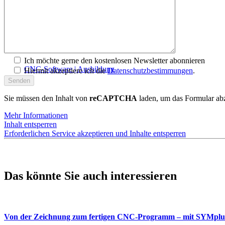
Ich möchte gerne den kostenlosen Newsletter abonnieren
CNC-Software | Ausbildung
Hiermit akzeptiere ich die
Datenschutzbestimmungen
.
Sie müssen den Inhalt von
reCAPTCHA
laden, um das Formular abz
Mehr Informationen
Inhalt entsperren
Erforderlichen Service akzeptieren und Inhalte entsperren
Das könnte Sie auch interessieren
Von der Zeichnung zum fertigen CNC-Programm – mit SYMpl