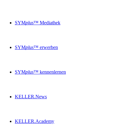
SYM
plus
™ Mediathek
SYM
plus
™ erwerben
SYM
plus
™ kennenlernen
KELLER.News
KELLER.Academy