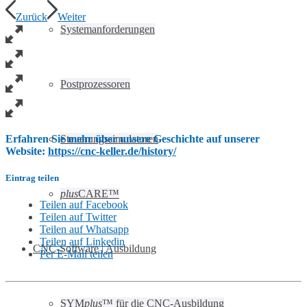
Zurück
Weiter
Systemanforderungen
Postprozessoren
Erfahren Sie mehr über unsere Geschichte auf unserer
Steuerungssimulatoren
Website:
https://cnc-keller.de/history/
Eintrag teilen
plus
CARE™
Teilen auf Facebook
Teilen auf Twitter
Teilen auf Whatsapp
Teilen auf Linkedin
CNC-Software | Ausbildung
Per E-Mail teilen
SYM
plus
™ für die CNC-Ausbildung