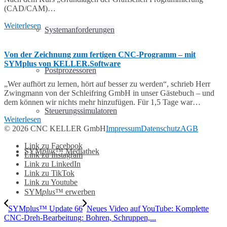
(CAD/CAM)…
Weiterlesen
Systemanforderungen
Von der Zeichnung zum fertigen CNC-Programm – mit
SYMplus von KELLER.Software
Postprozessoren
„Wer aufhört zu lernen, hört auf besser zu werden“, schrieb Herr
Zwingmann von der Schleifring GmbH in unser Gästebuch – und
dem können wir nichts mehr hinzufügen. Für 1,5 Tage war…
Steuerungssimulatoren
Weiterlesen
© 2026 CNC KELLER GmbH
Impressum
Datenschutz
AGB
Link zu Facebook
SYM
plus
™ Mediathek
Link zu Instagram
Link zu LinkedIn
Link zu TikTok
Link zu Youtube
SYM
plus
™ erwerben
SYMplus™ Update 66
Neues Video auf YouTube: Komplette
CNC-Dreh-Bearbeitung: Bohren, Schruppen,...