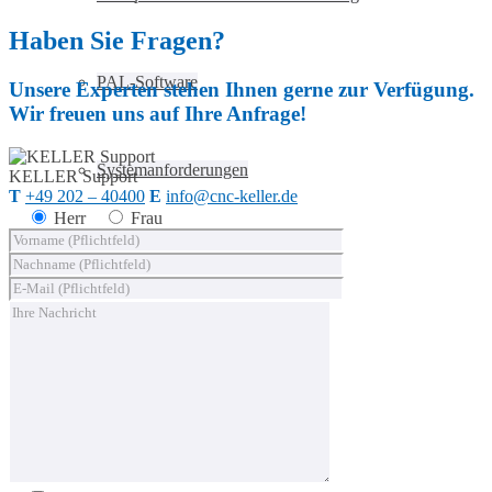
Haben Sie Fragen?
PAL-Software
Unsere Experten stehen Ihnen gerne zur Verfügung.
Wir freuen uns auf Ihre Anfrage!
Systemanforderungen
KELLER
Support
T
+49 202 – 40400
E
info@cnc-keller.de
Herr
Frau
Postprozessoren
Steuerungssimulatoren
plus
CARE™