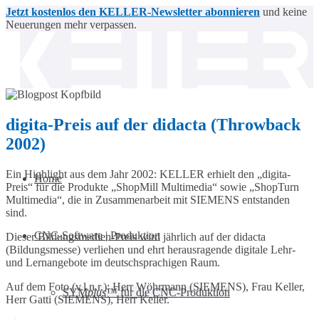
Jetzt kostenlos den KELLER-Newsletter abonnieren
und keine
Neuerungen mehr verpassen.
digita-Preis auf der didacta (Throwback
2002)
Ein Highlight aus dem Jahr 2002: KELLER erhielt den „digita-
Home
Preis“ für die Produkte „ShopMill Multimedia“ sowie „ShopTurn
Multimedia“, die in Zusammenarbeit mit SIEMENS entstanden
sind.
CNC-Software | Produktion
Dieser Bildungsmedien-Preis wird jährlich auf der didacta
(Bildungsmesse) verliehen und ehrt herausragende digitale Lehr-
und Lernangebote im deutschsprachigen Raum.
Auf dem Foto (v.l.n.r.): Herr Wöhrmann (SIEMENS), Frau Keller,
SYM
plus
™ für die CNC-Produktion
Herr Gatti (SIEMENS), Herr Keller.