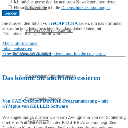
Ich möchte gerne den kostenlosen Newsletter abonnieren
Hiermit akzeptiere ich die
Datenschutzbestimmungen
.
Arbeitshefte
Sie müssen den Inhalt von
reCAPTCHA
laden, um das Formular
abzuschicken. Bitte beachten Sie, dass dabei Daten mit
VR-Werkstatt der Zukunft
Drittanbietern ausgetauscht werden.
Mehr Informationen
Inhalt entsperren
SYM
plus
™ Support
Erforderlichen Service akzeptieren und Inhalte entsperren
Neuerungen/Optimierungen
Das könnte Sie auch interessieren
Downloads, Fragen
Von CAD/CAM zur DIN/PAL-Programmierung – mit
SYMplus von KELLER.Software
Wie angekündigt, durften wir Herrn Zwingmann von der Schleifring
plus
CARE™
GmbH nun erneut bei uns in der KELLER.Academy begrüßen.
Nach dem Kurs „Grundlagen der Grafischen Programmierung