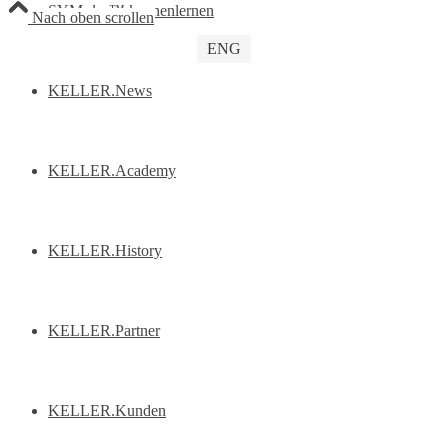
SYM
plus
™ kennenlernen
Nach oben scrollen
ENG
KELLER.News
KELLER.Academy
KELLER.History
KELLER.Partner
KELLER.Kunden