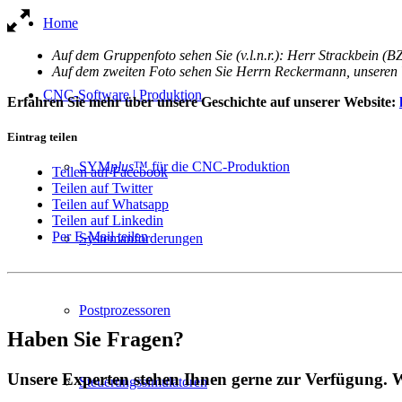
Home
Auf dem Gruppenfoto sehen Sie (v.l.n.r.): Herr Strackbein 
Auf dem zweiten Foto sehen Sie Herrn Reckermann, unseren Ver
CNC-Software | Produktion
Erfahren Sie mehr über unsere Geschichte auf unserer Website:
Eintrag teilen
SYM
plus
™ für die CNC-Produktion
Teilen auf Facebook
Teilen auf Twitter
Teilen auf Whatsapp
Teilen auf Linkedin
Per E-Mail teilen
Systemanforderungen
Postprozessoren
Haben Sie Fragen?
Unsere Experten stehen Ihnen gerne zur Verfügung. W
Steuerungssimulatoren