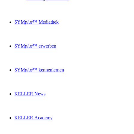
SYM
plus
™ Mediathek
SYM
plus
™ erwerben
SYM
plus
™ kennenlernen
KELLER.News
KELLER.Academy