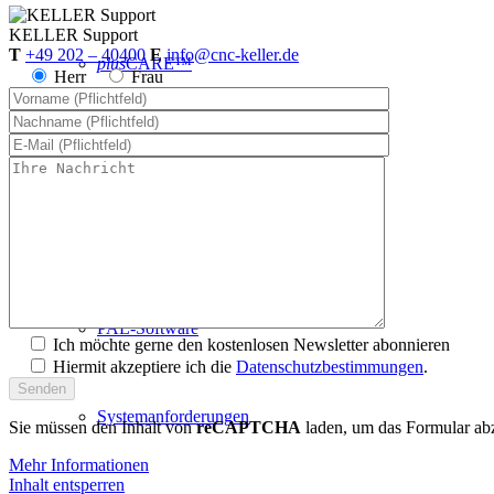
KELLER
Support
T
+49 202 – 40400
E
info@cnc-keller.de
plus
CARE™
Herr
Frau
CNC-Software | Ausbildung
SYM
plus
™ für die CNC-Ausbildung
PAL-Software
Ich möchte gerne den kostenlosen Newsletter abonnieren
Hiermit akzeptiere ich die
Datenschutzbestimmungen
.
Systemanforderungen
Sie müssen den Inhalt von
reCAPTCHA
laden, um das Formular abz
Mehr Informationen
Inhalt entsperren