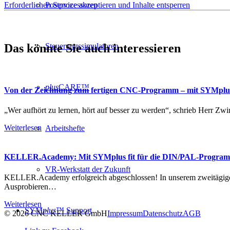
Erforderlichen Service akzeptieren und Inhalte entsperren
Postprozessoren
Das könnte Sie auch interessieren
Steuerungssimulatoren
plus
CARE™
Von der Zeichnung zum fertigen CNC-Programm – mit SYMpl
„Wer aufhört zu lernen, hört auf besser zu werden“, schrieb Herr 
Weiterlesen
Arbeitshefte
KELLER.Academy: Mit SYMplus fit für die DIN/PAL-Progra
VR-Werkstatt der Zukunft
KELLER.Academy erfolgreich abgeschlossen! In unserem zweitäg
Ausprobieren…
Weiterlesen
SYM
plus
™ Support
© 2026 CNC KELLER GmbH
Impressum
Datenschutz
AGB