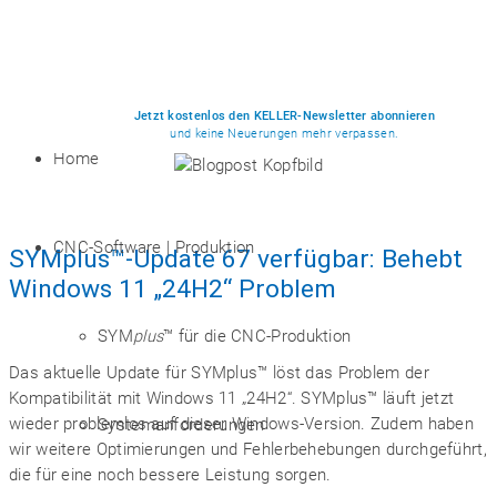
Jetzt kostenlos den KELLER-Newsletter abonnieren
und keine Neuerungen mehr verpassen.
Home
CNC-Software | Produktion
SYMplus™-Update 67 verfügbar: Behebt
Windows 11 „24H2“ Problem
SYM
plus
™ für die CNC-Produktion
Das aktuelle Update für SYMplus™ löst das Problem der
Kompatibilität mit Windows 11 „24H2“. SYMplus™ läuft jetzt
wieder problemlos auf dieser Windows-Version. Zudem haben
Systemanforderungen
wir weitere Optimierungen und Fehlerbehebungen durchgeführt,
die für eine noch bessere Leistung sorgen.