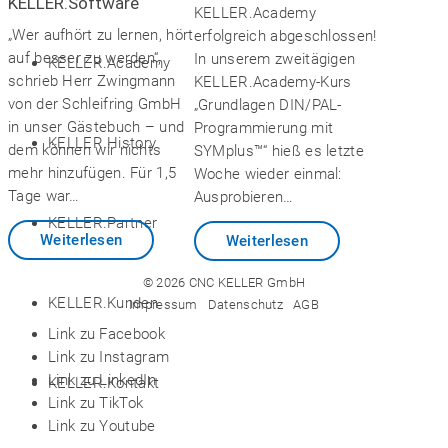
KELLER.Software
KELLER.Academy
„Wer aufhört zu lernen, hört
erfolgreich abgeschlossen!
auf besser zu werden“,
In unserem zweitägigen
KELLER.Academy
schrieb Herr Zwingmann
KELLER.Academy-Kurs
von der Schleifring GmbH
„Grundlagen DIN/PAL-
in unser Gästebuch – und
Programmierung mit
KELLER.History
dem können wir nichts
SYMplus™“ hieß es letzte
mehr hinzufügen. Für 1,5
Woche wieder einmal:
Tage war…
Ausprobieren…
KELLER.Partner
Weiterlesen
Weiterlesen
© 2026 CNC KELLER GmbH
KELLER.Kunden
Impressum
Datenschutz
AGB
Link zu Facebook
Link zu Instagram
Link zu LinkedIn
KELLER.Kontakt
Link zu TikTok
Link zu Youtube