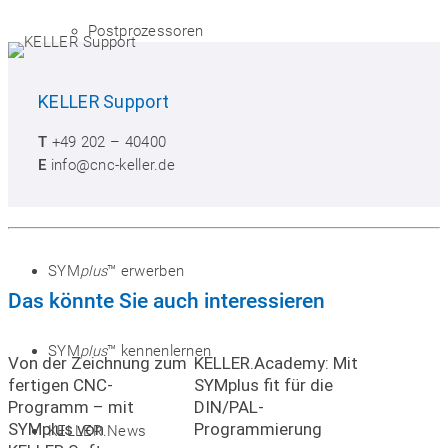
Postprozessoren
KELLER
Support
Steuerungssimulatoren
T
+49 202 – 40400
E
info@cnc-keller.de
SYM
plus
™ Mediathek
SYM
plus
™ erwerben
Das könnte Sie auch interessieren
SYM
plus
™ kennenlernen
Von der Zeichnung zum
KELLER.Academy: Mit
fertigen CNC-
SYMplus fit für die
Programm – mit
DIN/PAL-
SYMplus von
Programmierung
KELLER.News