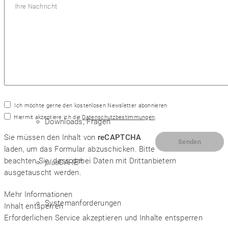
SYM
plus
™ Support
Neuerungen/Optimierungen
Ich möchte gerne den kostenlosen Newsletter abonnieren
Hiermit akzeptiere ich die
Datenschutzbestimmungen
.
Downloads, Fragen
Sie müssen den Inhalt von
reCAPTCHA
laden, um das Formular abzuschicken. Bitte
beachten Sie, dass dabei Daten mit Drittanbietern
plus
CARE™
ausgetauscht werden.
Mehr Informationen
Systemanforderungen
Inhalt entsperren
Erforderlichen Service akzeptieren und Inhalte entsperren