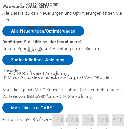
Postprozessoren
Was wurde verbessert?
Alle Details zu den Neuerungen und Optimierungen finden Sie
hier:
Steuerungssimulatoren
Alle Neuerungen/Optimierungen
Benötigen Sie Hilfe bei der Installation?
Unsere Schritt-für-Schritt-Anleitung finden Sie hier:
plus
CARE™
Zur Installations-Anleitung
Hinweis:
CNC-Software | Ausbildung
SYMplus™-Updates sind exklusiv für plusCARE™-Kunden.
Noch kein plusCARE™-Kunde? Erfahren Sie hier mehr über die
SYM
plus
™ für die CNC-Ausbildung
Vorteile von plusCARE™:
Mehr über plusCARE™
Teilen
Teilen
Teilen
Teilen
Per
PAL-Software
Eintrag teilen