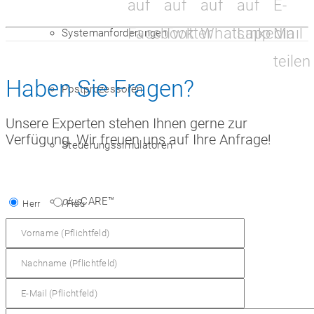
auf
auf
auf
auf
E-
Facebook
Twitter
Whatsapp
Linkedin
Mail
Systemanforderungen
teilen
Haben Sie Fragen?
Postprozessoren
Unsere Experten stehen Ihnen gerne zur
Verfügung. Wir freuen uns auf Ihre Anfrage!
Steuerungssimulatoren
plus
CARE™
Herr
Frau
Arbeitshefte
VR-Werkstatt der Zukunft