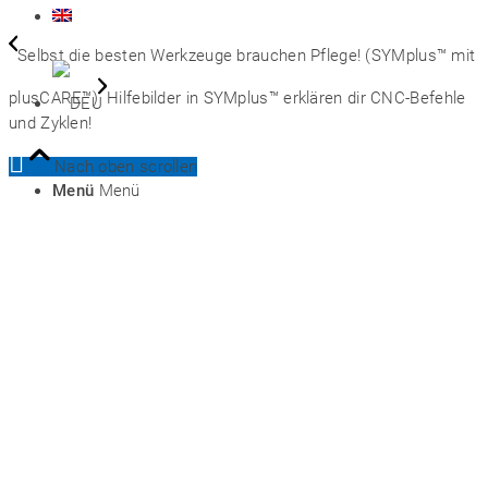
Selbst die besten Werkzeuge brauchen Pflege! (SYMplus™ mit
plusCARE™)
Hilfebilder in SYMplus™ erklären dir CNC-Befehle
und Zyklen!
Nach oben scrollen
Menü
Menü
Preise
ENG