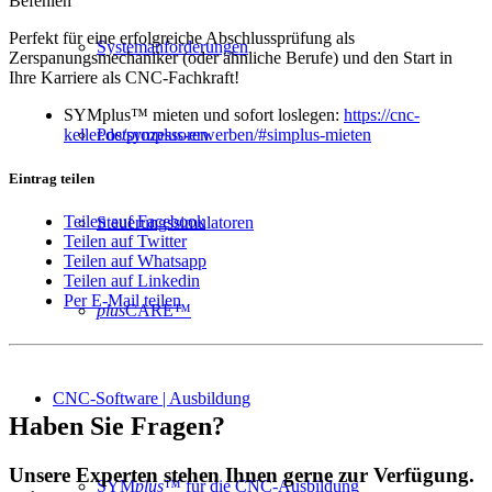
Befehlen
Perfekt für eine erfolgreiche Abschlussprüfung als
Systemanforderungen
Zerspanungsmechaniker (oder ähnliche Berufe) und den Start in
Ihre Karriere als CNC-Fachkraft!
SYMplus™ mieten und sofort loslegen:
https://cnc-
Postprozessoren
keller.de/symplus-erwerben/#simplus-mieten
Eintrag teilen
Teilen auf Facebook
Steuerungssimulatoren
Teilen auf Twitter
Teilen auf Whatsapp
Teilen auf Linkedin
Per E-Mail teilen
plus
CARE™
CNC-Software | Ausbildung
Haben Sie Fragen?
Unsere Experten stehen Ihnen gerne zur Verfügung.
SYM
plus
™ für die CNC-Ausbildung