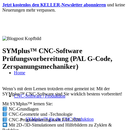
Jetzt kostenlos den KELLER-Newsletter abonnieren
und keine
Neuerungen mehr verpassen.
SYMplus™ CNC-Software
Prüfungsvorbereitung (PAL G-Code,
Zerspanungsmechaniker)
Home
Wenn’s mit dem Lernen trotzdem ernst gemeint ist: Mit der
SYMplus™ CNC-Software sind Sie wirklich bestens vorbereitet!
CNC-Software | Produktion
Mit SYMplus™ lernen Sie:
NC-Grundlagen
CNC-Geometrie und -Technologie
SYM
plus
™ für die CNC-Produktion
CNC-Programmierung nach PAL 2020
Mit 2D-/3D-Simulationen und Hilfebildern zu Zyklen &