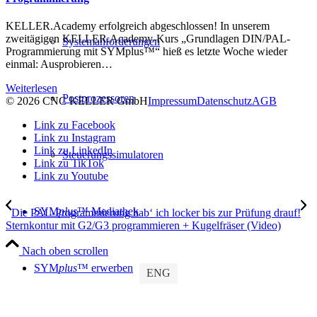
KELLER.Academy erfolgreich abgeschlossen! In unserem
zweitägigen KELLER.Academy-Kurs „Grundlagen DIN/PAL-
Systemanforderungen
Programmierung mit SYMplus™“ hieß es letzte Woche wieder
einmal: Ausprobieren…
Weiterlesen
Postprozessoren
© 2026 CNC KELLER GmbH
Impressum
Datenschutz
AGB
Link zu Facebook
Link zu Instagram
Link zu LinkedIn
Steuerungssimulatoren
Link zu TikTok
Link zu Youtube
SYM
plus
™ Mediathek
Die PAL-Programmierung hab‘ ich locker bis zur Prüfung drauf!
Sternkontur mit G2/G3 programmieren + Kugelfräser (Video)
Nach oben scrollen
SYM
plus
™ erwerben
ENG