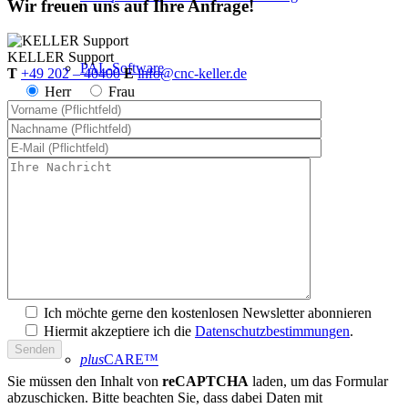
Wir freuen uns auf Ihre Anfrage!
KELLER
Support
PAL-Software
T
+49 202 – 40400
E
info@cnc-keller.de
Herr
Frau
Systemanforderungen
Postprozessoren
Steuerungssimulatoren
Ich möchte gerne den kostenlosen Newsletter abonnieren
Hiermit akzeptiere ich die
Datenschutzbestimmungen
.
plus
CARE™
Sie müssen den Inhalt von
reCAPTCHA
laden, um das Formular
abzuschicken. Bitte beachten Sie, dass dabei Daten mit