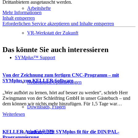
Drittanbietern ausgetauscht werden.
Arbeitshefte
Mehr Informationen
Inhalt entsperren
Erforderlichen Service akzeptieren und Inhalte entsperren
VR-Werkstatt der Zukunft
Das könnte Sie auch interessieren
SYM
plus
™ Support
Von der Zeichnung zum fertigen CNC-Programm – mit
SYMplus von KELLER.Software
Neuerungen/Optimierungen
„Wer aufhört zu lernen, hört auf besser zu werden“, schrieb Herr
Zwingmann von der Schleifring GmbH in unser Gästebuch – und
dem können wir nichts mehr hinzufügen. Für 1,5 Tage war…
Downloads, Fragen
Weiterlesen
plus
CARE™
KELLER.Academy: Mit SYMplus fit für die DIN/PAL-
Programmierung