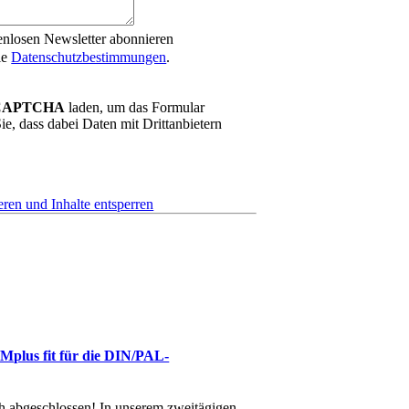
enlosen Newsletter abonnieren
ie
Datenschutzbestimmungen
.
CAPTCHA
laden, um das Formular
ie, dass dabei Daten mit Drittanbietern
eren und Inhalte entsperren
lus fit für die DIN/PAL-
abgeschlossen! In unserem zweitägigen