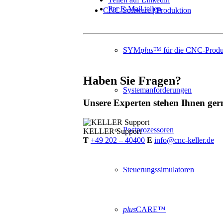
Per E-Mail teilen
CNC-Software | Produktion
SYM
plus
™ für die CNC-Produ
Haben Sie Fragen?
Systemanforderungen
Unsere Experten stehen Ihnen ger
Postprozessoren
KELLER
Support
T
+49 202 – 40400
E
info@cnc-keller.de
Steuerungssimulatoren
plus
CARE™