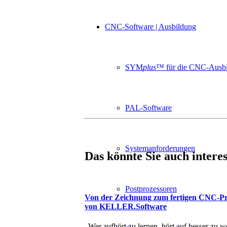
CNC-Software | Ausbildung
SYM
plus
™ für die CNC-Ausb
PAL-Software
Systemanforderungen
Das könnte Sie auch intere
Postprozessoren
Von der Zeichnung zum fertigen CNC-
von KELLER.Software
„Wer aufhört zu lernen, hört auf besser zu w