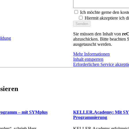
Ich möchte gerne den kost
Hiermit akzeptiere ich d
Sie müssen den Inhalt von
re
ildung
abzuschicken. Bitte beachten S
ausgetauscht werden.
Mehr Informationen
Inhalt entsperren
Erforderlichen Service akzepti
ssieren
Programm – mit SYMplus
KELLER.Academy: Mit SYMp
Programmierung
erden“, schrieb Herr
KELLER.Academy erfolgreich 