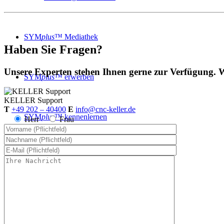
SYM
plus
™ Mediathek
Haben Sie Fragen?
Unsere Experten stehen Ihnen gerne zur Verfügung. W
SYM
plus
™ erwerben
KELLER
Support
T
+49 202 – 40400
E
info@cnc-keller.de
SYM
plus
™ kennenlernen
Herr
Frau
KELLER.News
KELLER.Academy