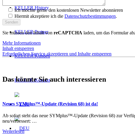
KELLER.History
Ich möchte gerne den kostenlosen Newsletter abonnieren
Hiermit akzeptiere ich die
Datenschutzbestimmungen
.
KELLER.Partner
Sie müssen den Inhalt von
reCAPTCHA
laden, um das Formular abz
Mehr Informationen
Inhalt entsperren
Erforderlichen Service akzeptieren und Inhalte entsperren
KELLER.Kunden
Das könnte Sie auch interessieren
KELLER.Kontakt
Neues SYMplus™-Update (Revision 68) ist da!
Ab sofort steht das neue SYMplus™-Update (Revision 68) zur Verf
neu/verbessert: …
Weiterlesen