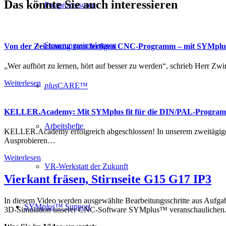
Das könnte Sie auch interessieren
Postprozessoren
Steuerungssimulatoren
Von der Zeichnung zum fertigen CNC-Programm – mit SYMpl
„Wer aufhört zu lernen, hört auf besser zu werden“, schrieb Herr 
Weiterlesen
plus
CARE™
KELLER.Academy: Mit SYMplus fit für die DIN/PAL-Progra
Arbeitshefte
KELLER.Academy erfolgreich abgeschlossen! In unserem zweitäg
Ausprobieren…
Weiterlesen
VR-Werkstatt der Zukunft
Vierkant fräsen, Stirnseite G15 G17 IP3
In diesem Video werden ausgewählte Bearbeitungsschritte aus Aufg
SYM
plus
™ Support
3D-Simulation unserer CNC-Software SYMplus™ veranschaulichen. Es