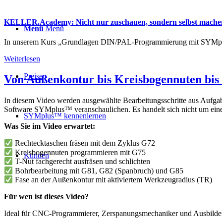
KELLER.Academy: Nicht nur zuschauen, sondern selbst mache
Menü
Menü
In unserem Kurs „Grundlagen DIN/PAL-Programmierung mit SYMplus™“
Weiterlesen
Preise
Von Außenkontur bis Kreisbogennuten bis
In diesem Video werden ausgewählte Bearbeitungsschritte aus Aufg
Software SYMplus™ veranschaulichen. Es handelt sich nicht um eine
SYMplus™ kennenlernen
Was Sie im Video erwartet:
Rechtecktaschen fräsen mit dem Zyklus G72
Kreisbogennuten programmieren mit G75
Kunden
T-Nut fachgerecht ausfräsen und schlichten
Bohrbearbeitung mit G81, G82 (Spanbruch) und G85
Fase an der Außenkontur mit aktiviertem Werkzeugradius (TR)
Für wen ist dieses Video?
Ideal für CNC-Programmierer, Zerspanungsmechaniker und Ausbilder