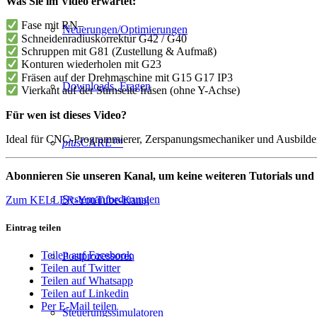
Was Sie im Video erwartet:
Fase mit RN–
Neuerungen/Optimierungen
Schneidenradiuskorrektur G42 / G40
Schruppen mit G81 (Zustellung & Aufmaß)
Konturen wiederholen mit G23
Fräsen auf der Drehmaschine mit G15 G17 IP3
Downloads, Fragen
Vierkant auf der Stirnseite fräsen (ohne Y-Achse)
Für wen ist dieses Video?
Ideal für CNC-Programmierer, Zerspanungsmechaniker und Ausbilder
plus
CARE™
Abonnieren Sie unseren Kanal, um keine weiteren Tutorials und
Systemanforderungen
Zum KELLER-YouTube-Kanal
Eintrag teilen
Teilen auf Facebook
Postprozessoren
Teilen auf Twitter
Teilen auf Whatsapp
Teilen auf Linkedin
Per E-Mail teilen
Steuerungssimulatoren