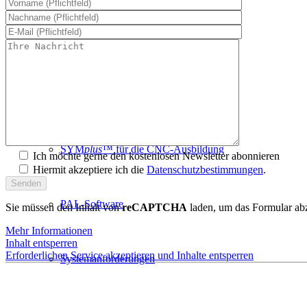
plus
CARE™
CNC-Software | Ausbildung
SYM
plus
™ für die CNC-Ausbildung
Ich möchte gerne den kostenlosen Newsletter abonnieren
Hiermit akzeptiere ich die
Datenschutzbestimmungen
.
PAL-Software
Sie müssen den Inhalt von
reCAPTCHA
laden, um das Formular abz
Mehr Informationen
Inhalt entsperren
Erforderlichen Service akzeptieren und Inhalte entsperren
Systemanforderungen