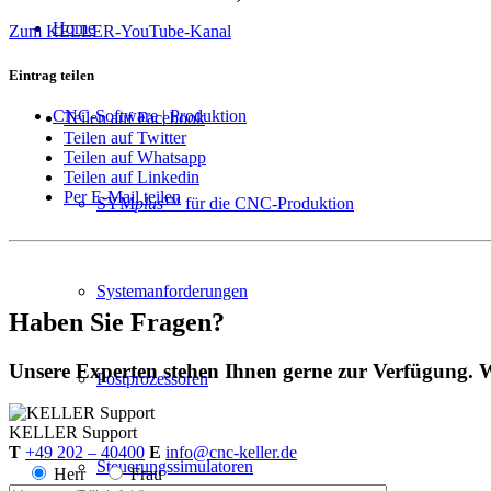
Home
Zum KELLER-YouTube-Kanal
Eintrag teilen
CNC-Software | Produktion
Teilen auf Facebook
Teilen auf Twitter
Teilen auf Whatsapp
Teilen auf Linkedin
Per E-Mail teilen
SYM
plus
™ für die CNC-Produktion
Systemanforderungen
Haben Sie Fragen?
Unsere Experten stehen Ihnen gerne zur Verfügung. W
Postprozessoren
KELLER
Support
T
+49 202 – 40400
E
info@cnc-keller.de
Steuerungssimulatoren
Herr
Frau